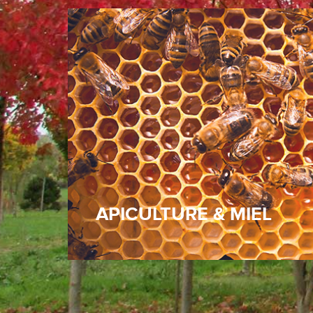
Pour favoriser la pollinisation, et comme
témoin de la qualité écologique de
notre site, nous élevons des abeilles de
race locale. Notre rucher produit chaque
année un miel toutes fleurs apprécié de
la famille et de nos visiteurs.
APICULTURE & MIEL