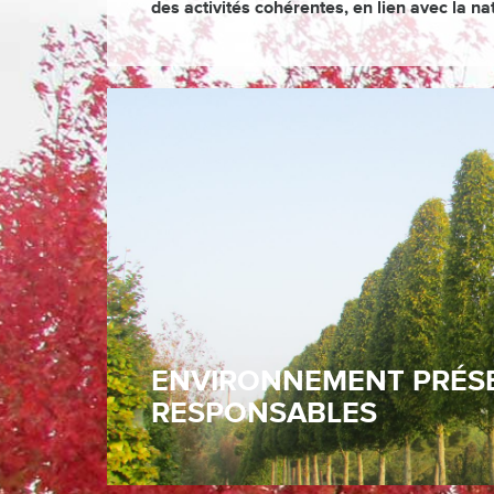
des activités cohérentes, en lien avec la na
Cet écosystème est le produit d’un environ
responsables. Situées en bordure d’une zone
grand respect des réglementations, avec un e
bandes entre les arbres sont volontairement
arbres est manuel ou mécanique. Les haies,
Bray, sont favorisées et entretenues. Cet éc
agricoles cohérentes.
ENVIRONNEMENT PRÉSE
RESPONSABLES