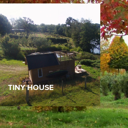
Nous partageons la passion de notre
beau pays en ouvrant notre porte aux
visiteurs et aux touristes. Venez vivre le
temps d’un séjour, pour une semaine ou
un week-end, au rythme d’une
Normandie authentique, dans notre Tiny
House de la Rosière. Profitez de son
emplacement ouvert sur le bocage pour
vous immerger dans la nature !
TINY HOUSE