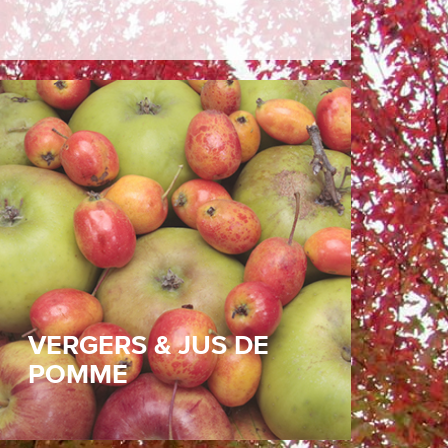
Normandie oblige, les Pépinières de la
Roselière ont leurs vergers. Plantés de
différentes variétés de pommes
anciennes – conduites sans aucun
produit chimique et récoltées à la main
– ils donnent un jus de pomme fruité et
acidulé.
VERGERS & JUS DE
POMME