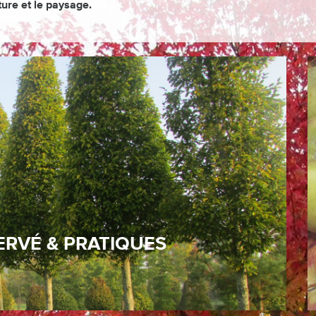
ture et le paysage.
nement préservé et de pratiques
 Natura 2000, nos terres sont cultivées dans le plus
mploi limité de produits phytosanitaires. Les
 laissées enherbées et le désherbage au pied des
 caractéristiques du paysage bocager du pays de
osystème, c’est aussi un ensemble d’activités
RVÉ & PRATIQUES